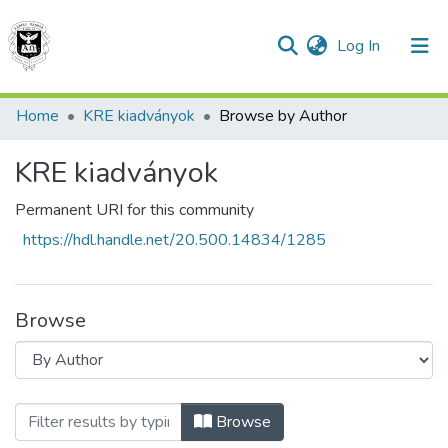
(current)
Log In
Home
KRE kiadványok
Browse by Author
Communities & Collections
KRE kiadványok
All of DSpace
Permanent URI for this community
https://hdl.handle.net/20.500.14834/1285
Browse
Browsing KRE kiadványok by Author "Csil
Browse