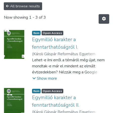
All browse results
Now showing
1 - 3 of 3
Item
Open Access
Egymillió karakter a
fenntarthatóságról I.
(
Károli Gáspár Református Egyetem
Gazdaságtudományi, Egészségtudományi
Lehet-e írni erről a témáról még újat, nem
és Szociális Kara,
mondtak-e már el mindent az elmúlt
2023
)
Andó Éva
;
Csillik
Péter
évtizedekben? Nézzük meg a Google
;
Kovács Róbert
;
KRE -
Gazdaságtudományi, Egészségtudományi
Scholar (Tudós Google) adatait. A
Show more
és Szociális Kar
„sustainable development” kifejezésre
összesen 3,95 millió db szakirodalom ugrik
Item
Open Access
be. Ami meglepő, hogy míg az 50-es
Egymillió karakter a
években átlag 115 db, addig a 2010-es
fenntarthatóságról II.
években ennek több, mint ezerszerese
(
Károli Gáspár Református Egyetem