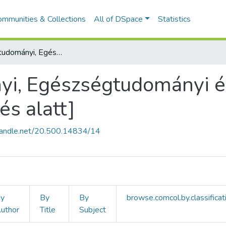
ommunities & Collections
All of DSpace
Statistics
Gazdaságtudományi, Egészségtudományi és Szociális Kar (GESZK) [átrendezés alatt]
i, Egészségtudományi és
és alatt]
.handle.net/20.500.14834/14
y
By
By
browse.comcol.by.classificat
uthor
Title
Subject