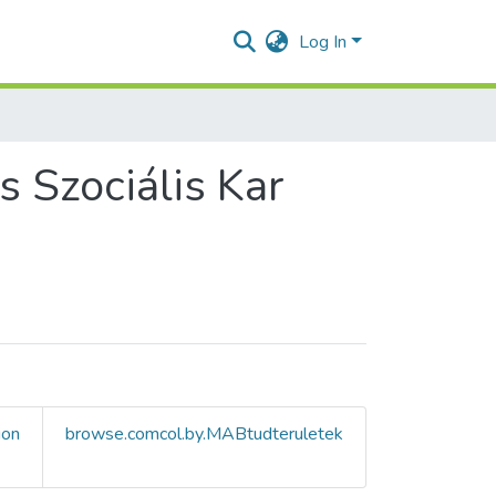
Log In
 Szociális Kar
ion
browse.comcol.by.MABtudteruletek