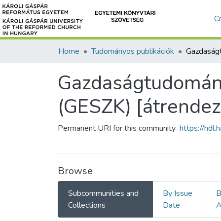
C
Home
Tudományos publikációk
Gazdaságtudomány
(GESZK) [átrendez
Permanent URI for this community
https://hdl
Browse
Subcommunities and
By Issue
B
Collections
Date
A