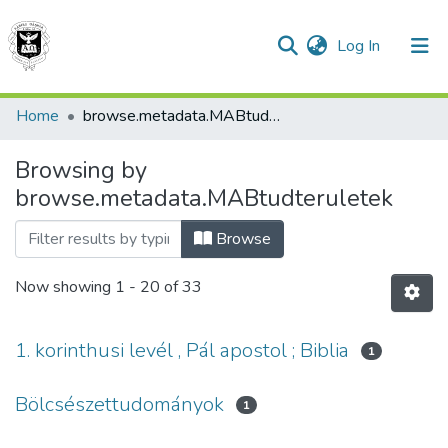
(current)
Log In
Home
browse.metadata.MABtudteruletek.breadcrumbs
Communities & Collections
Browsing by
browse.metadata.MABtudteruletek
All of DSpace
Browse
Now showing
1 - 20 of 33
1. korinthusi levél , Pál apostol ; Biblia
1
Bölcsészettudományok
1