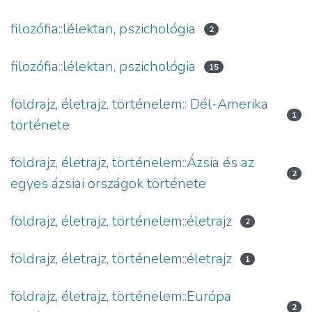
filozófia::lélektan, pszichológia
2
filozófia::lélektan, pszichológia
15
földrajz, életrajz, történelem:: Dél-Amerika
1
története
földrajz, életrajz, történelem::Ázsia és az
2
egyes ázsiai országok története
földrajz, életrajz, történelem::életrajz
2
földrajz, életrajz, történelem::életrajz
1
földrajz, életrajz, történelem::Európa
2