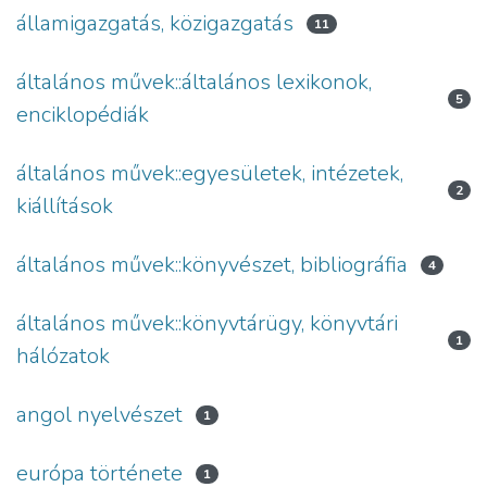
államigazgatás, közigazgatás
11
általános művek::általános lexikonok,
5
enciklopédiák
általános művek::egyesületek, intézetek,
2
kiállítások
általános művek::könyvészet, bibliográfia
4
általános művek::könyvtárügy, könyvtári
1
hálózatok
angol nyelvészet
1
európa története
1