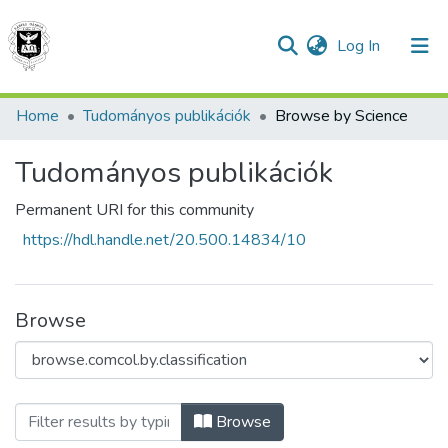
(current)
Log In
Home
Tudományos publikációk
Browse by Science
Communities & Collections
Tudományos publikációk
All of DSpace
Permanent URI for this community
https://hdl.handle.net/20.500.14834/10
Browse
Browsing Tudományos publikációk by Sc
Browse